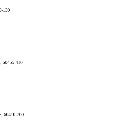
60-130
E, 60455-410
CE, 60410-700