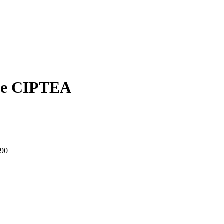
o de CIPTEA
290