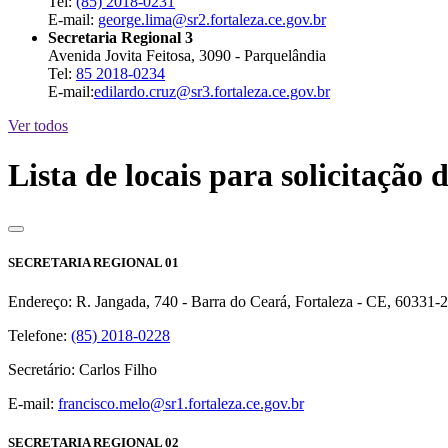
Tel:
(85) 2018-0231
E-mail:
george.lima@sr2.fortaleza.ce.gov.br
Secretaria Regional 3
Avenida Jovita Feitosa, 3090 - Parquelândia
Tel:
85 2018-0234
E-mail:
edilardo.cruz@sr3.fortaleza.ce.gov.br
Ver todos
Lista de locais para solicitaçã
SECRETARIA REGIONAL 01
Endereço: R. Jangada, 740 - Barra do Ceará, Fortaleza - CE, 60331-
Telefone:
(85) 2018-0228
Secretário: Carlos Filho
E-mail:
francisco.melo@sr1.fortaleza.ce.gov.br
SECRETARIA REGIONAL 02