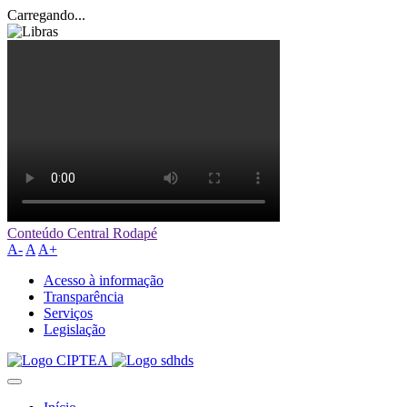
Carregando...
Conteúdo Central
Rodapé
A-
A
A+
Acesso à informação
Transparência
Serviços
Legislação